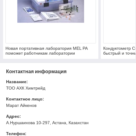
Новая портативная лаборатория MEL PA
Кондуктометр C
поможет работникам лаборатории
быстрый и точн
проводить более качественные
верный результа
исследования промышленной и питьевой
поставлен и да
воды.
Контактная информация
Название:
ТОО АХК Химтрейд
Контактное лицо:
Марат Айкенов
Адрес:
А.Нуршаихова 10-297, Астана, Казахстан
Телефон: