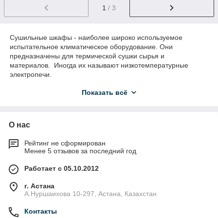
1
/ 3
Сушильные шкафы - наиболее широко используемое
испытательное климатическое оборудование. Они
предназначены для термической сушки сырья и
материалов. Иногда их называют низкотемпературные
электропечи.
Точность поддержания температуры ±5°С. Диапазон
Показать всё
стабилизируемых температур 50 …350°С.
Сушильные шкафы - наиболее широко используемое
испытательное климатическое оборудование. Они
О нас
предназначены для термической сушки сырья и
материалов. Иногда их называют низкотемпературные
Рейтинг не сформирован
электропечи.
Менее 5 отзывов за последний год
Работает с 05.10.2012
г. Астана
А.Нуршаихова 10-297, Астана, Казахстан
Контакты