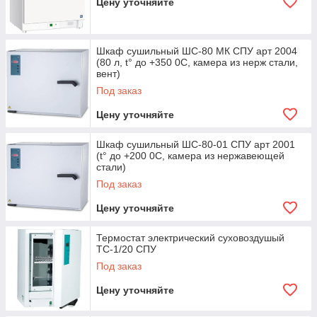
Цену уточняйте
Перейти к выбору оборудования
Шкаф сушильный ШС-80 МК СПУ арт 2004
Специалисты доверяют нашему
(80 л, t° до +350 0С, камера из нерж стали,
вент)
ассортименту и сервису
Под заказ
Цену уточняйте
Продаем на правах официального
дилера по ценам производства.
Шкаф сушильный ШС-80-01 СПУ арт 2001
Закупаем оборудование у
(t° до +200 0С, камера из нержавеющей
производителя, гарантируем
стали)
подлинность.
Под заказ
Гарантируем наличие и доставку в
Цену уточняйте
ограниченные сроки по всей стране.
Предоставляем бонусы, скидки,
Термостат электрический суховоздушый
документы на проданные агрегаты.
ТС-1/20 СПУ
Компетентно консультируем, даем
Под заказ
максимум информации по товару.
Цену уточняйте
Гарантируем исправность
оборудования, отвечаем своей