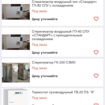
Стерилизатор воздушный тип «Стандарт»
ГП-80 СПУ с охлаждением
Под заказ
Цену уточняйте
Стерилизатор воздушный ГП-40 СПУ
«СТАНДАРТ» с принудительным
охлаждением
Под заказ
Шкаф сушильный «СНОЛ» 60/300
Цену уточняйте
Универсальное оборудование для лабораторий
разного типа. Шкаф вместительностью 60 л из
Стерилизатор ГК-100 СЗМО
нержавеющей стали идеально подходит для
термотестов, старения, низкотемпературного отпуска,
Под заказ
сушки, др.
Цену уточняйте
Предлагаем профессиональное
лабораторное оборудование
Термостат суховоздушный ТВ-20 ПЗ- "К"
Под заказ