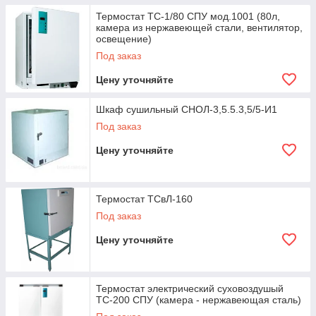
Термостат ТС-1/80 СПУ мод.1001 (80л,
У нас есть все виды
камера из нержавеющей стали, вентилятор,
освещение)
термооборудования для лабораторий
Под заказ
Цену уточняйте
Звоните, у нас найдется все!
Шкаф сушильный СНОЛ-3,5.5.3,5/5-И1
Под заказ
Предлагаем современное оборудование, с гарантиями от
завода-изготовителя и по его расценкам. Бронируйте прямо
Цену уточняйте
сейчас!
Термостат ТСвЛ-160
Под заказ
.
Цену уточняйте
Термостат электрический суховоздушый
ТС-200 СПУ (камера - нержавеющая сталь)