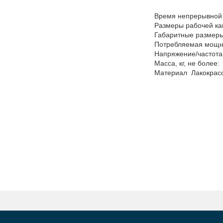
1
Время непрерывной 
Размеры рабочей ка
Габаритные размеры
Потребляемая мощнос
Напряжение/частота 
Масса, кг, не более:
Материал Лакокрас