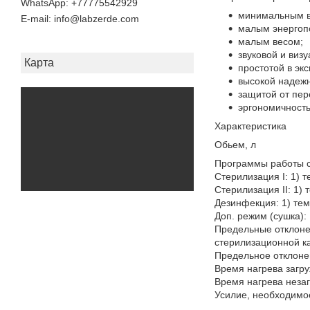
+77775542929
минимальным в
E-mail
info@labzerde.com
малым энергоп
малым весом;
звуковой и виз
Карта
простотой в эк
высокой надежн
защитой от пер
эргономичност
Характе
Обь
Программы р
Стерилизация I: 1) 
Стерилизация II: 1) 
Дезинфекция: 1) те
Доп. режим (сушка): 
Предельные отклоне
стерилизационн
Предельное отклоне
Время нагрева загру
Время нагрева незаг
Усилие, необходимое