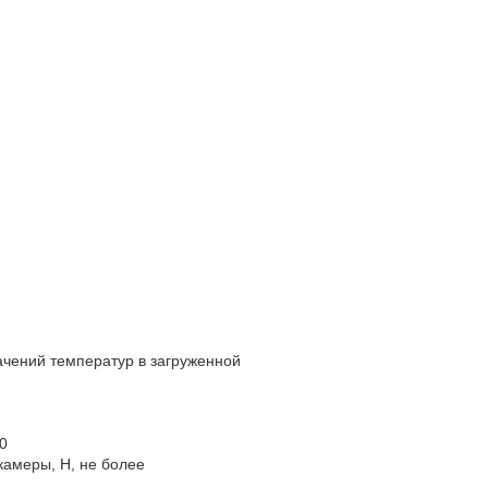
чений температур в загруженной
0
камеры, Н, не более