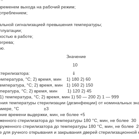
ременем выхода на рабочий режим;
отреблением;
уальной сигнализацией превышения температуры;
сплуатации;
остью в работе;
егрева;
ью.
ристика Значение
ем, л 10
аботы стерилизатора: ⇓
температура, °С; 2) время, мин 1) 180 2) 60
температура, °С; 2) время, мин 1) 160 2) 150
мпература, °С; 2) время, мин 1) 120 2) 45
1) температура, °С; 2) время, мин 1) 50 — 200 2) 1 — 999
ния температуры стерилизации (дезинфекции) от номинальных зна
ой камере, °С ±3
ние времени выдержки, мин, не более +5
женного стерилизатора до температуры 180 °С, мин, не более 30
руженного стерилизатора до температуры 180 °С, мин, не более 2
 для ручного открывания и закрывания дверей стерилизационной 