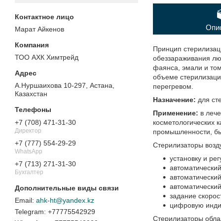
Опи
Марат Айкенов
Принцип стерилизац
ТОО АХК Химтрейд
обеззараживания лю
фаянса, эмали и то
объеме стерилизации
А.Нуршаихова 10-297, Астана,
перегревом.
Казахстан
Назначение:
для ст
Применение:
в леч
косметологических к
+7 (708) 471-31-30
Директор
промышленности, бы
+7 (777) 554-29-29
Стерилизаторы возд
WhatsApp
установку и ре
+7 (713) 271-31-30
автоматический
Бухгалтер
автоматический
автоматический
задание скорост
ahk-ht@yandex.kz
цифровую инди
+77775542929
Стерилизаторы обла