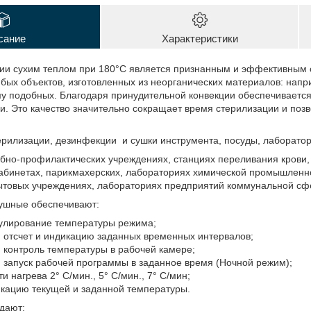
сание
Характеристики
ии сухим теплом при 180°C является признанным и эффективным 
бых объектов, изготовленных из неорганических материалов: напр
му подобных. Благодаря принудительной конвекции обеспечиваетс
. Это качество значительно сокращает время стерилизации и поз
ерилизации, дезинфекции и сушки инструмента, посуды, лаборат
ебно-профилактических учреждениях, станциях переливания крови, 
абинетах, парикмахерских, лабораториях химической промышленно
товых учреждениях, лабораториях предприятий коммунальной с
ушные обеспечивают:
гулирование температуры режима;
 отсчет и индикацию заданных временных интервалов;
 контроль температуры в рабочей камере;
 запуск рабочей программы в заданное время (Ночной режим);
и нагрева 2° С/мин., 5° С/мин., 7° С/мин;
кацию текущей и заданной температуры.
дают: