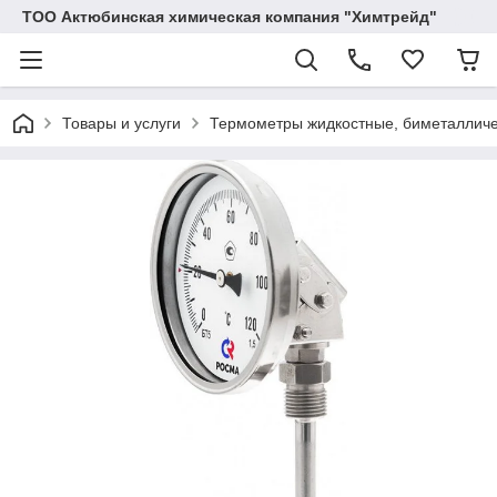
ТОО Актюбинская химическая компания "Химтрейд"
Товары и услуги
Термометры жидкостные, биметалличе