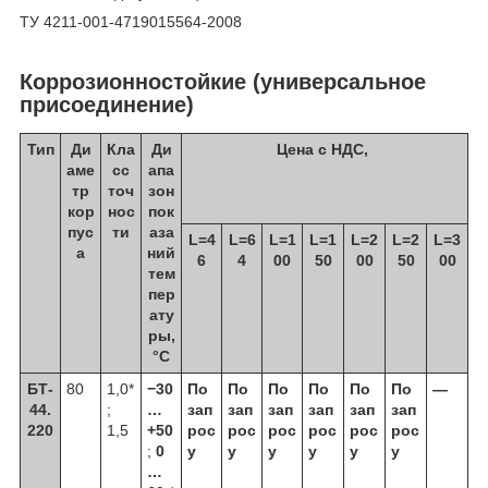
ТУ 4211-001-4719015564-2008
Коррозионностойкие (универсальное
присоединение)
Тип
Ди
Кла
Ди
Цена с НДС,
аме
сс
апа
тр
точ
зон
кор
нос
пок
пус
ти
аза
L=4
L=6
L=1
L=1
L=2
L=2
L=3
а
ний
6
4
00
50
00
50
00
тем
пер
ату
ры,
°C
БТ-
80
1,0*
−30
По
По
По
По
По
По
—
44.
;
…
зап
зап
зап
зап
зап
зап
220
1,5
+50
рос
рос
рос
рос
рос
рос
;
0
у
у
у
у
у
у
…