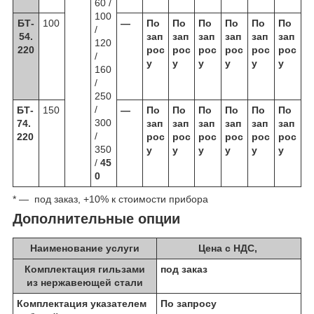
60 /
100
БТ-
100
—
По
По
По
По
По
По
/
54.
зап
зап
зап
зап
зап
зап
120
220
рос
рос
рос
рос
рос
рос
/
у
у
у
у
у
у
160
/
250
/
БТ-
150
—
По
По
По
По
По
По
300
74.
зап
зап
зап
зап
зап
зап
/
220
рос
рос
рос
рос
рос
рос
350
у
у
у
у
у
у
/
45
0
* — под заказ, +10% к стоимости прибора
Дополнительные опции
Наименование услуги
Цена с НДС,
Комплектация гильзами
под заказ
из нержавеющей стали
Комплектация указателем
По запросу