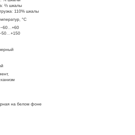
а: ⅔ шкалы
грузка: 110% шкалы
емператур, °C
 −60…+60
 −50…+150
 черный
ый
ент,
еханизм
рная на белом фоне