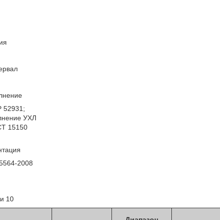
ия
ервал
лнение
Р 52931;
олнение УХЛ
СТ 15150
нтация
5564-2008
и 10
Диапазон