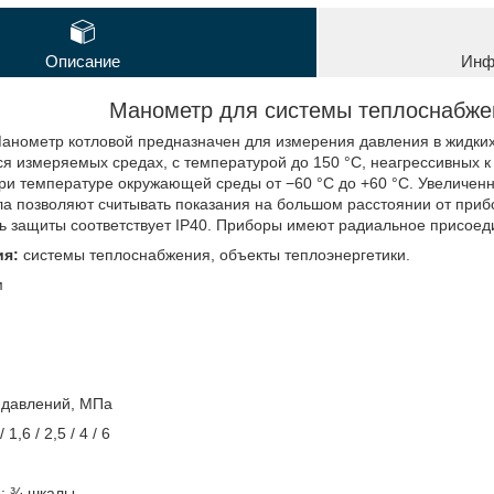
Описание
Инф
Манометр для системы теплоснабже
анометр котловой предназначен для измерения давления в жидких 
я измеряемых средах, с температурой до 150 °C, неагрессивных 
ри температуре окружающей среды от −60 °C до +60 °C. Увеличенн
ла позволяют считывать показания на большом расстоянии от приб
нь защиты соответствует IP40. Приборы имеют радиальное присоед
ия:
системы теплоснабжения, объекты теплоэнергетики.
м
 давлений, МПа
 1,6 / 2,5 / 4 / 6
а: ¾ шкалы