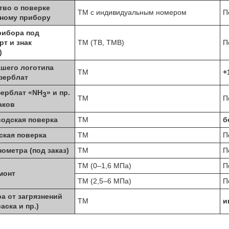
тво о поверке
ТМ с индивидуальным номером
П
нному прибору
рибора под
рт и знак
ТМ (ТВ, ТМВ)
П
)
ашего логотипа
ТМ
+
ферблат
ферблат «NH
» и пр.
3
ТМ
П
аков
водская поверка
ТМ
б
ская поверка
ТМ
П
ометра (под заказ)
ТМ
П
ТМ (0–1,6 МПа)
П
монт
ТМ (2,5–6 МПа)
П
а от загрязнений
ТМ
и
раска и пр.)