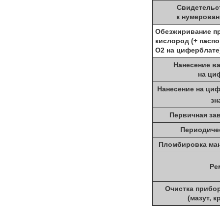
Свидетельс
к нумерова
Обезжиривание п
кислород (+ паспо
О2 на циферблате
Нанесение в
на ци
Нанесение на ци
зн
Первичная за
Периодиче
Пломбировка ман
Ре
Очистка прибор
(мазут, к