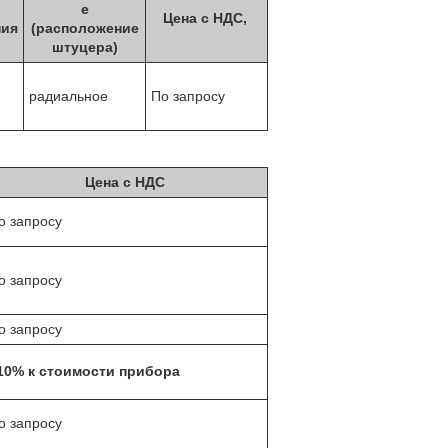
е
Цена с НДС,
ния
(расположение
штуцера)
радиальное
По запросу
Цена с НДС
о запросу
о запросу
о запросу
10% к стоимости прибора
о запросу