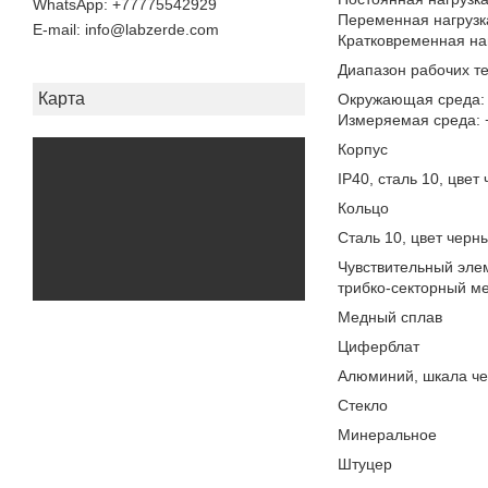
+77775542929
Переменная нагрузк
E-mail
info@labzerde.com
Кратковременная на
Диапазон рабочих т
Карта
Окружающая среда:
Измеряемая среда:
Корпус
IP40, сталь 10, цвет
Кольцо
Сталь 10, цвет черн
Чувствительный элем
трибко-секторный м
Медный сплав
Циферблат
Алюминий, шкала че
Стекло
Минеральное
Штуцер