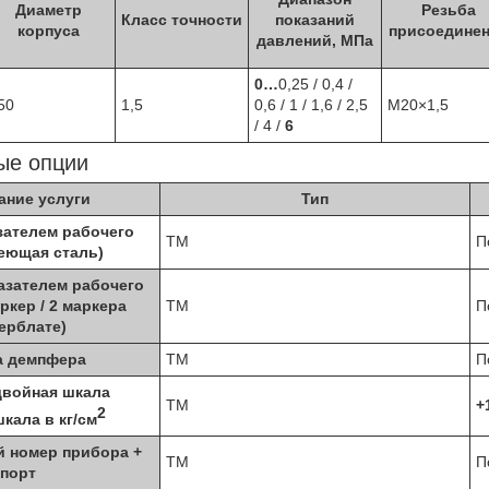
Диаметр
Резьба
Класс точности
показаний
корпуса
присоедине
давлений, МПа
0…
0,25 / 0,4 /
50
1,5
0,6 / 1 / 1,6 / 2,5
M20×1,5
/ 4 /
6
ые опции
ание услуги
Тип
зателем рабочего
ТМ
П
еющая сталь)
азателем рабочего
ркер / 2 маркера
ТМ
П
ерблате)
а демпфера
ТМ
П
двойная шкала
ТМ
+
2
кала в кг/см
 номер прибора +
ТМ
П
спорт