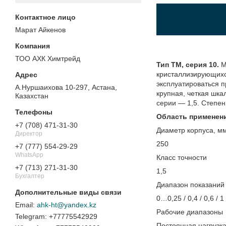
Марат Айкенов
ТОО АХК Химтрейд
Тип ТМ, серия 10.
М
кристаллизирующихс
эксплуатироваться п
А.Нуршаихова 10-297, Астана,
крупная, четкая шка
Казахстан
серии — 1,5. Степе
Область применен
+7 (708) 471-31-30
Диаметр корпуса, м
Директор
250
+7 (777) 554-29-29
WhatsApp
Класс точности
+7 (713) 271-31-30
1,5
Бухгалтер
Диапазон показаний
0…0,25 / 0,4 / 0,6 / 1 /
ahk-ht@yandex.kz
Рабочие диапазоны
+77775542929
Постоянная нагрузк