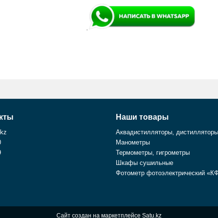
.
кты
Наши товары
.kz
Аквадистилляторы, дистиллятор
0
Манометры
9
Термометры, гигрометры
Шкафы сушильные
Фотометр фотоэлектрический «К
Сайт создан на маркетплейсе
Satu.kz