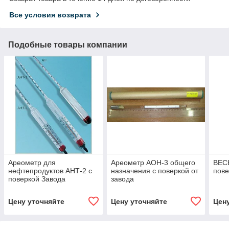
Все условия возврата
Подобные товары компании
Ареометр для
Ареометр АОН-3 общего
ВЕС
нефтепродуктов АНТ-2 с
назначения с поверкой от
пове
поверкой Завода
завода
Ареометр АНТ-2 1010-
1070 ГОСТ 18481-83
Цену уточняйте
Цену уточняйте
Цен