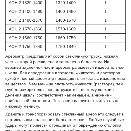
АОН 2 1320-1400
1320-1400
1
АОН 2 1400-1480
1400-1480
1
АОН 2 1480-1570
1480-1570
1
АОН 2 1570-1660
1570-1660
1
АОН 2 1660-1750
1660-1750
1
АОН 2 1750-1840
1750-1840
1
Ареометр представляет собой стеклянную трубку, нижняя
часть которой расширена и заполнена балластом. На
верхней зауженной части ареометра имеется измерительная
шкала. Для определения плотности жидкостей и растворов
сухой и чистый ареометр помещают в емкость с измеряемым
веществом. Чем меньше плотность жидкости (раствора), тем
глубже измеритель в нее погружается, поэтому верхние
деления шкалы соответствует наименьшей, а нижние -
наибольшей плотности. Показания следует отсчитывать по
нижнему мениску.
Хранить и транспортировать стеклянный ареометр следует в
вертикальном положении балластом вниз. Любые случайные
удары могут привести к трещинам и повреждению столбика
жидкости в термометре, поэтому обращаться с измерителем