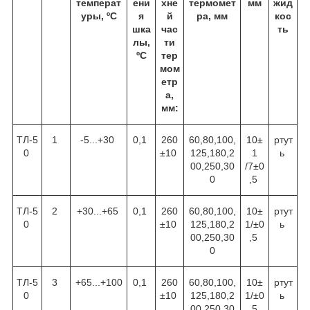
температ
ени
хне
термомет
мм
жид
уры, ºC
я
й
ра, мм
кос
шка
час
ть
лы,
ти
ºC
тер
мом
етр
а,
мм:
ТЛ-5
1
-5...+30
0,1
260
60,80,100,
10±
ртут
0
±10
125,180,2
1
ь
00,250,30
/7±0
0
,5
ТЛ-5
2
+30...+65
0,1
260
60,80,100,
10±
ртут
0
±10
125,180,2
1/±0
ь
00,250,30
,5
0
ТЛ-5
3
+65...+100
0,1
260
60,80,100,
10±
ртут
0
±10
125,180,2
1/±0
ь
00,250,30
,5