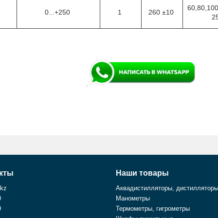
60,80,100
7
0...+250
1
260 ±10
2
.
кты
Наши товары
.kz
Аквадистилляторы, дистиллятор
0
Манометры
9
Термометры, гигрометры