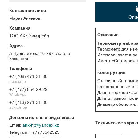
Опи
Марат Айкенов
Описание
ТОО АХК Химтрейд
Термометр лабор
Термометр для изм
А.Нуршаихова 10-297, Астана,
Изготавливается по
Казахстан
Имеет «Сертификат
Конструкция
+7 (708) 471-31-30
Стеклянный термом
Директор
расположенным в н
+7 (777) 554-29-29
Длина верхней час
WhatsApp
Длина нижней части
+7 (713) 271-31-30
Диаметр оболочки: в
Бухгалтер
Технические харак
ahk-ht@yandex.kz
+77775542929