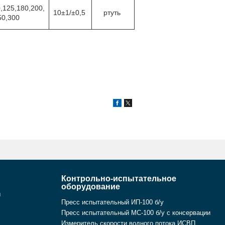
,125,180,200,
10±1/±0,5
ртуть
50,300
Контрольно-испытательное
оборудование
ы
Пресс испытательный ИП-100 б/у
Пресс испытательный МС-100 б/у с консервации
Измеритель скорости водного потока ИСВП