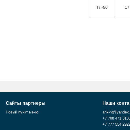
ТЛ-50
1
Сайты партнеры
Наши конта
Новый пункт меню
ahk-ht@yandex
+7 708 471 313
+7 777 554 292