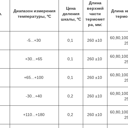
Длина
Цена
верхней
Диапазон измерения
Длина н
.
деления
части
температуры, ºC
термо
шкалы, ºC
термомет
ра, мм:
60,80,100
-5...+30
0,1
260 ±10
2
60,80,100
+30...+65
0,1
260 ±10
2
60,80,100
+65...+100
0,1
260 ±10
2
60,80,100
-30...+40
0,2
260 ±10
2
60,80,100
+110...+180
0,2
260 ±10
2