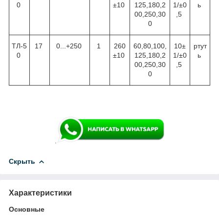
0
±10
125,180,2
1/±0
ь
00,250,30
,5
0
ТЛ-5
17
0...+250
1
260
60,80,100,
10±
ртут
0
±10
125,180,2
1/±0
ь
00,250,30
,5
0
.
Скрыть
Характеристики
Основные