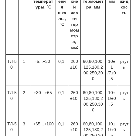
температ
ени
хне
термомет
мм
жид
уры, ºC
я
й
ра, мм
кос
шка
час
ть
лы,
ти
ºC
тер
мом
етр
а,
мм:
ТЛ-5
1
-5...+30
0,1
260
60,80,100,
10±
ртут
0
±10
125,180,2
1
ь
00,250,30
/7±0
0
,5
ТЛ-5
2
+30...+65
0,1
260
60,80,100,
10±
ртут
0
±10
125,180,2
1/±0
ь
00,250,30
,5
0
ТЛ-5
3
+65...+100
0,1
260
60,80,100,
10±
ртут
0
±10
125,180,2
1/±0
ь
00,250,30
,5