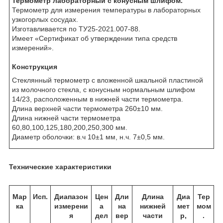
Термометр лабораторный с конусным шлифом.
Термометр для измерения температуры в лабораторных
узкогорлых сосудах.
Изготавливается по ТУ25-2021.007-88.
Имеет «Сертификат об утверждении типа средств
измерений».
Конструкция
Стеклянный термометр с вложенной шкальной пластиной
из молочного стекла, с конусным нормальным шлифом
14/23, расположенным в нижней части термометра.
Длина верхней части термометра 260±10 мм.
Длина нижней части термометра
60,80,100,125,180,200,250,300 мм.
Диаметр оболочки: в.ч 10±1 мм, н.ч. 7±0,5 мм.
Технические характеристики
Мар
Исп.
Диапазон
Цен
Дли
Длина
Диа
Тер
ка
измерени
а
на
нижней
мет
мом
я
дел
вер
части
р,
.