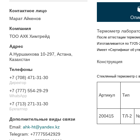
Опи
Марат Айкенов
Термометр лаборато
ТОО АХК Химтрейд
После аттестации термоме
Изготавливается по ТУ25-
Имеет «Сертификат об утв
А.Нуршаихова 10-297, Астана,
Казахстан
Конструкция
Стеклянный термометр с 
+7 (708) 471-31-30
Директор
+7 (777) 554-29-29
Артикул
Тип
WhatsApp
+7 (713) 271-31-30
Бухгалтер
200415
ТЛ-2
№
ahk-ht@yandex.kz
+77775542929