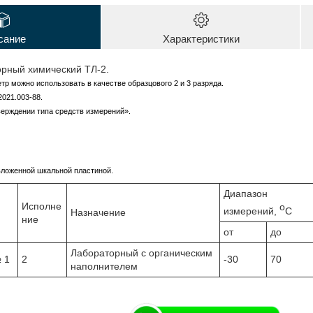
сание
Характеристики
рный химический ТЛ-2.
тр можно использовать в качестве образцового 2 и 3 разряда.
2021.003-88.
ерждении типа средств измерений».
вложенной шкальной пластиной.
Диапазон
Исполне
о
измерений,
С
Назначение
ние
от
до
Лабораторный с органическим
 1
2
-30
70
наполнителем