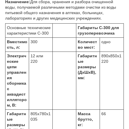
Назначение:
Для сбора, хранения и разбора очищенной
воды, получаемой различными методами очистки из воды
питьевой общего назначения в аптеках, больницах,
лабораториях и других медицинских учреждениях.
Основные технические
Габариты С-300 для
характеристики С-300
грузоперевозчика
Вместимо
300
Количест
одно
сть, л:
во мест:
Электрич
12 или
Габаритн
890х850х1
еские
220
ые
220
цепи
размеры
управлен
(ДхШхВ),
ия
мм:
сборника
с
аквадист
илляторо
м, В:
Габаритн
805х780х1
Масса
66
ые
035
брутто,
размеры
кг: