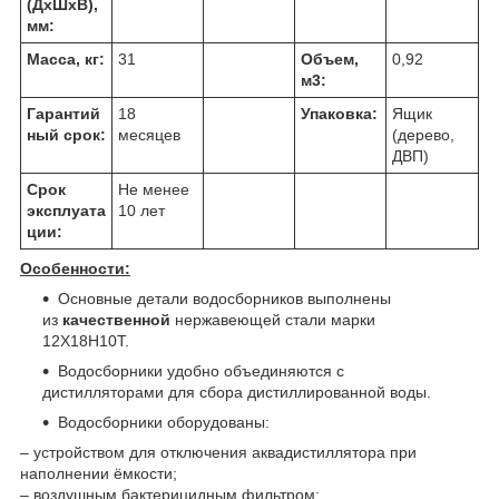
(ДхШхВ),
мм:
Масса, кг:
31
Объем,
0,92
м
3
:
Гарантий
18
Упаковка:
Ящик
ный срок:
месяцев
(дерево,
ДВП)
Срок
Не менее
эксплуата
10 лет
ции:
Особенности:
Основные детали водосборников выполнены
из
качественной
нержавеющей стали марки
12Х18Н10Т.
Водосборники удобно объединяются с
дистилляторами для сбора дистиллированной воды.
Водосборники оборудованы:
– устройством для отключения аквадистиллятора при
наполнении ёмкости;
– воздушным бактерицидным фильтром;