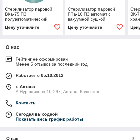
Стерилизатор паровой
Стерилизатор паровой
Стер
ВКа-75 ПЗ
ГПа-10 ПЗ автомат с
ВК-7
полуавтоматический
вакуумной сушкой
хран
автоклав
автоклав
новы
Цену уточняйте
Цену уточняйте
Цен
О нас
Рейтинг не сформирован
Менее 5 отзывов за последний год
Работает с 05.10.2012
г. Астана
А.Нуршаихова 10-297, Астана, Казахстан
Контакты
Сегодня выходной
Показать весь график работы
О нас