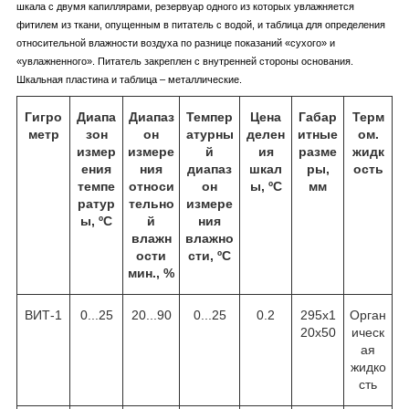
шкала с двумя капиллярами, резервуар одного из которых увлажняется
фитилем из ткани, опущенным в питатель с водой, и таблица для определения
относительной влажности воздуха по разнице показаний «сухого» и
«увлажненного». Питатель закреплен с внутренней стороны основания.
Шкальная пластина и таблица – металлические.
Гигро
Диапа
Диапаз
Темпер
Цена
Габар
Терм
метр
зон
он
атурны
делен
итные
ом.
измер
измере
й
ия
разме
жидк
ения
ния
диапаз
шкал
ры,
ость
темпе
относи
он
ы, ºC
мм
ратур
тельно
измере
ы, ºC
й
ния
влажн
влажно
ости
сти, ºС
мин., %
ВИТ-1
0...25
20...90
0...25
0.2
295х1
Орган
20х50
ическ
ая
жидко
сть