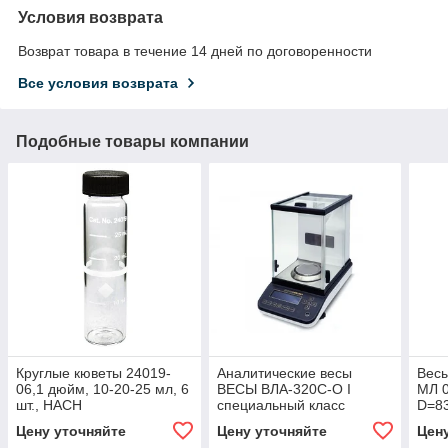
Условия возврата
Возврат товара в течение 14 дней по договоренности
Все условия возврата
Подобные товары компании
Круглые кюветы 24019-
Аналитические весы
Вес
06,1 дюйм, 10-20-25 мл, 6
ВЕСЫ ВЛА-320С-О I
МЛ 0
шт., HACH
специальный класс
D=83
точности (ГОСТ OIML R
Цену уточняйте
Цену уточняйте
Цен
76-1-2011) Дискр 0,0001