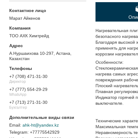
Опи
Марат Айкенов
Нагревательная пли
ТОО АХК Химтрейд
безопасного нагрев
Благодаря высокой 
применять для нагре
А.Нуршаихова 10-297, Астана,
коррозии нагревате
Казахстан
Особенности:
Стеклокерамическая
нагрева самых агрес
+7 (708) 471-31-30
повреждения рабоче
Директор
Плоский нагревател
+7 (777) 554-29-29
Плавная регулировк
WhatsApp
Индикатор горячей 
+7 (713) 271-31-30
выключателе.
Бухгалтер
Технические характ
ahk-ht@yandex.kz
Максимальная темп
+77775542929
Неравномерность те