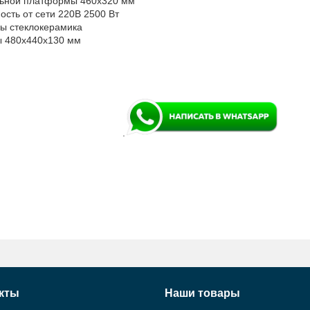
льной платформы 460х320 мм
сть от сети 220В 2500 Вт
ы стеклокерамика
ы 480х440х130 мм
.
кты
Наши товары