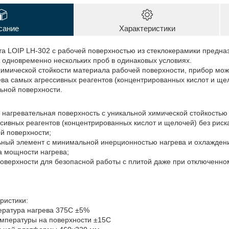
сание
Характеристики
та LOIP LH-302 с рабочей поверхностью из стеклокерамики предн
а одновременно нескольких проб в одинаковых условиях.
химической стойкости материала рабочей поверхности, прибор мо
ва самых агрессивных реагентов (концентрированных кислот и ще
льной поверхности.
 нагревательная поверхность с уникальной химической стойкостью
сивных реагентов (концентрированных кислот и щелочей) без рис
й поверхности;
ьный элемент с минимальной инерционностью нагрева и охлажден
а мощности нагрева;
поверхности для безопасной работы с плитой даже при отключенн
еристики:
ература нагрева 375C ±5%
мпературы на поверхности ±15C