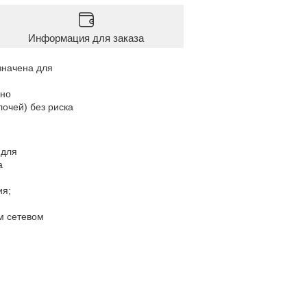
Информация для заказа
азначена для
жно
лочей) без риска
 для
ка
ия;
ом сетевом