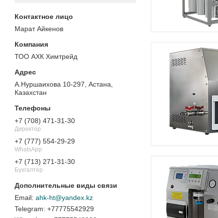
Марат Айкенов
ТОО АХК Химтрейд
А.Нуршаихова 10-297, Астана,
Казахстан
+7 (708) 471-31-30
Директор
+7 (777) 554-29-29
WhatsApp
+7 (713) 271-31-30
Бухгалтер
ahk-ht@yandex.kz
+77775542929